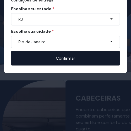
Escolha seu estado
*
RJ
Escolha sua cidade
*
Rio de Janeiro
Confirmar
CABECEIRAS
Encontre cabeceiras que
combinam perfeitamente
seu estilo e conforto do 
quarto.