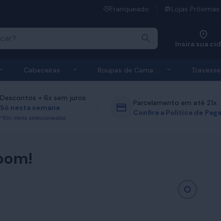
Franqueado
Lojas Próximas
Insira sua ci
 de Colchões
Exibir submenu de Bases
Exibir submenu de Cabeceiras
Exibir submen
Cabeceiras
Roupas de Cama
Travesse
Descontos + 6x sem juros
Parcelamento em até 21x
Só nesta semana
Confira a Política de Pa
*Em itens selecionados
bom!