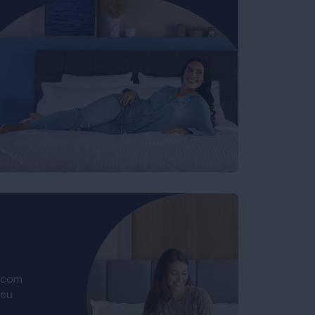
 com
seu