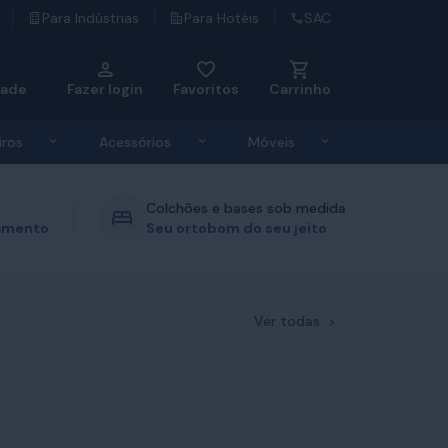
Para Indústrias
Para Hotéis
SAC
dade
Fazer login
Favoritos
Carrinho
u de Roupas de Cama
Exibir submenu de Travesseiros
Exibir submenu de Acessórios
Exibir submenu d
iros
Acessórios
Móveis
Colchões e bases sob medida
gamento
Seu ortobom do seu jeito
Ver todas