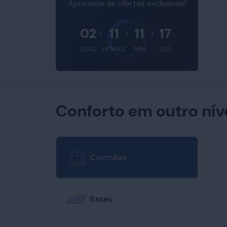
Aproveite as ofertas exclusivas!
02
11
11
16
:
:
:
DIAS
HORAS
MIN
SEG
Conforto em outro nív
Colchões
Bases