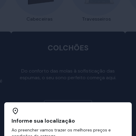
Travesseiros
Cabeceiras
COLCHÕES
Do conforto das molas à sofisticação das
espumas, o seu sono perfeito começa aqui.
cê
Escolha o seu
Informe sua localização
Ao preencher vamos trazer os melhores preços e
condições de entrega