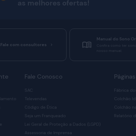
as melhores ofertas!
Manual do Sono O
Fale com consultores
Confira como ter son
nosso manual.
nte
Fale Conosco
Páginas
SAC
Fábrica do
elamento
Televendas
Colchão Id
s
Código de Ética
Colchão na
Seja um Franqueado
Relatório d
de
Lei Geral de Proteção a Dados (LGPD)
Assessoria de Imprensa