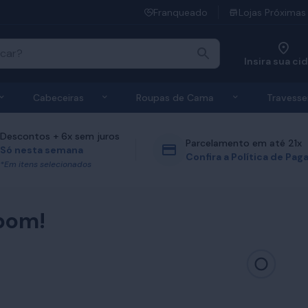
Franqueado
Lojas Próximas
Insira sua ci
 de Colchões
Exibir submenu de Bases
Exibir submenu de Cabeceiras
Exibir submen
Cabeceiras
Roupas de Cama
Travesse
Descontos + 6x sem juros
Parcelamento em até 21x
Só nesta semana
Confira a Política de Pa
*Em itens selecionados
bom!