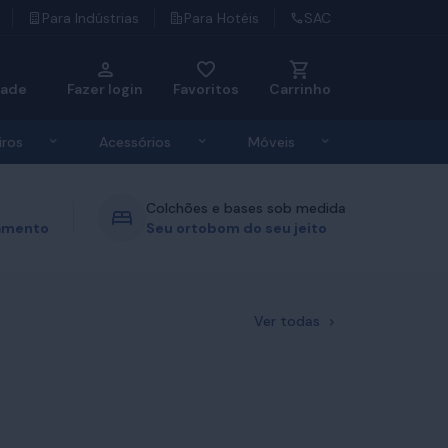
Para Indústrias
Para Hotéis
SAC
dade
Fazer login
Favoritos
Carrinho
u de Roupas de Cama
Exibir submenu de Travesseiros
Exibir submenu de Acessórios
Exibir submenu d
iros
Acessórios
Móveis
Colchões e bases sob medida
gamento
Seu ortobom do seu jeito
Ver todas