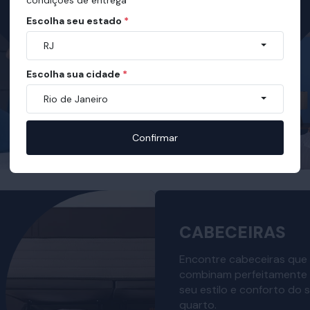
Escolha seu estado
*
RJ
Escolha sua cidade
*
Rio de Janeiro
Confirmar
CABECEIRAS
Encontre cabeceiras que
combinam perfeitamente
seu estilo e conforto do 
quarto.