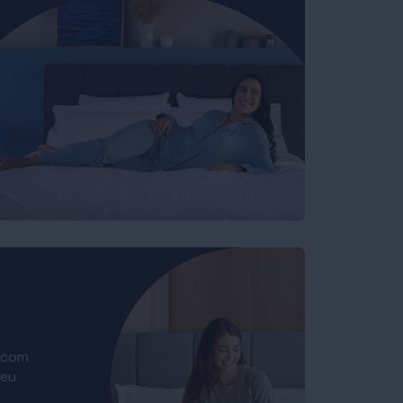
 com
seu