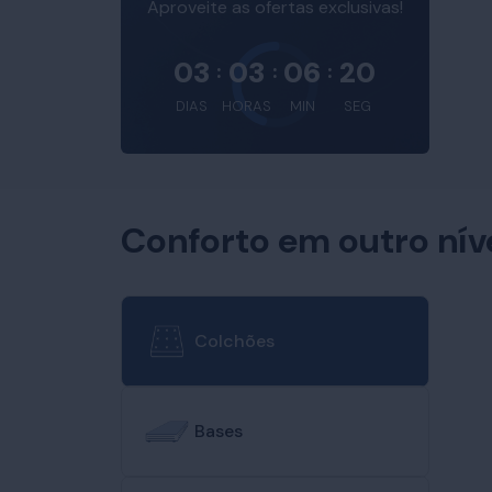
Aproveite as ofertas exclusivas!
03
03
06
19
:
:
:
DIAS
HORAS
MIN
SEG
Conforto em outro nív
Colchões
Bases