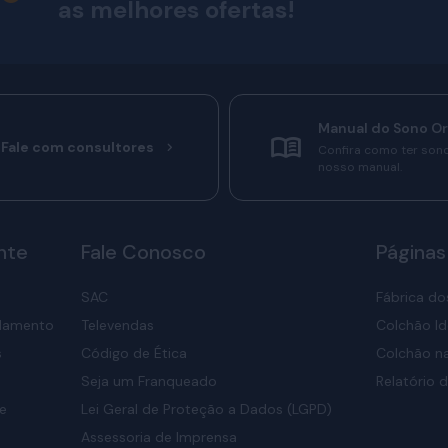
as melhores ofertas!
Manual do Sono O
Fale com consultores
Confira como ter son
nosso manual.
nte
Fale Conosco
Páginas
SAC
Fábrica do
elamento
Televendas
Colchão Id
s
Código de Ética
Colchão na
Seja um Franqueado
Relatório d
de
Lei Geral de Proteção a Dados (LGPD)
Assessoria de Imprensa