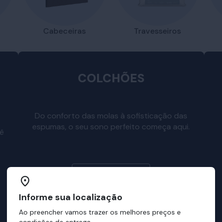
Travesseiros
Cabeceiras
COLCHÕES
Do conforto das molas à sofisticação das
espumas, o seu sono perfeito começa aqui.
cê
Escolha o seu
Informe sua localização
Ao preencher vamos trazer os melhores preços e
condições de entrega