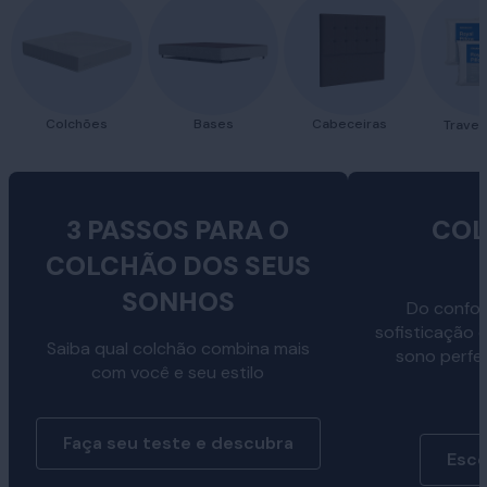
Colchões
Bases
Cabeceiras
Traves
3 PASSOS PARA O
COL
COLCHÃO DOS SEUS
SONHOS
Do confor
sofisticação 
Saiba qual colchão combina mais
sono perfe
com você e seu estilo
Faça seu teste e descubra
Esco