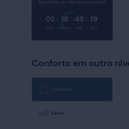
Aproveite as ofertas exclusivas!
02
18
45
18
:
:
:
DIAS
HORAS
MIN
SEG
Conforto em outro nív
Colchões
Bases