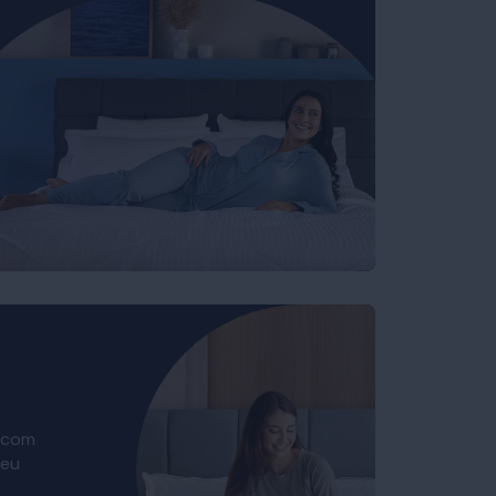
 com
seu