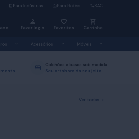
Para Indústrias
Para Hotéis
SAC
dade
Fazer login
Favoritos
Carrinho
u de Roupas de Cama
Exibir submenu de Travesseiros
Exibir submenu de Acessórios
Exibir submenu d
iros
Acessórios
Móveis
Colchões e bases sob medida
gamento
Seu ortobom do seu jeito
Ver todas