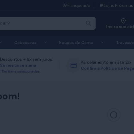
Franqueado
Lojas Próximas
Insira sua ci
 de Colchões
Exibir submenu de Bases
Exibir submenu de Cabeceiras
Exibir submen
Cabeceiras
Roupas de Cama
Travesse
Descontos + 6x sem juros
Parcelamento em até 21x
Só nesta semana
Confira a Política de Pa
*Em itens selecionados
bom!