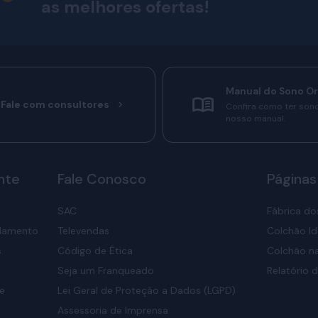
as melhores ofertas!
Manual do Sono O
Fale com consultores
Confira como ter son
nosso manual.
nte
Fale Conosco
Páginas
SAC
Fábrica do
elamento
Televendas
Colchão Id
s
Código de Ética
Colchão na
Seja um Franqueado
Relatório d
de
Lei Geral de Proteção a Dados (LGPD)
Assessoria de Imprensa