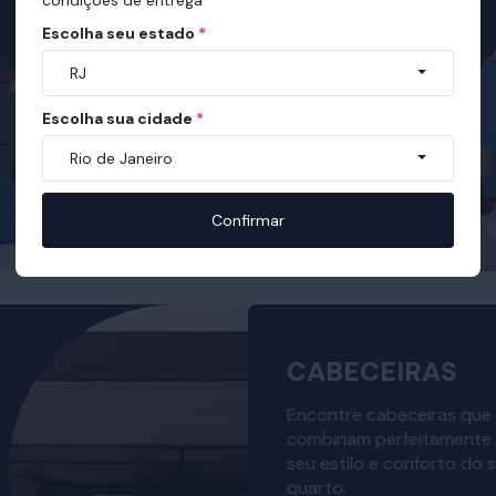
Escolha seu estado
*
RJ
Escolha sua cidade
*
Rio de Janeiro
Confirmar
CABECEIRAS
Encontre cabeceiras que
combinam perfeitamente
seu estilo e conforto do 
quarto.