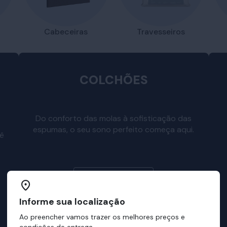
Travesseiros
Cabeceiras
COLCHÕES
Do conforto das molas à sofisticação das
espumas, o seu sono perfeito começa aqui.
cê
Escolha o seu
Informe sua localização
Ao preencher vamos trazer os melhores preços e
condições de entrega