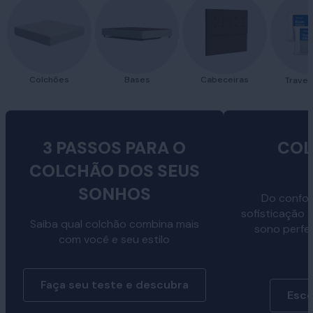
Colchões
Bases
Cabeceiras
Traves
3 PASSOS PARA O
COL
COLCHÃO DOS SEUS
SONHOS
Do confor
sofisticação 
Saiba qual colchão combina mais
sono perfe
com você e seu estilo
Faça seu teste e descubra
Esco