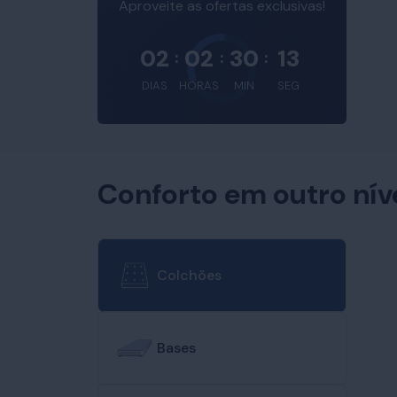
Aproveite as ofertas exclusivas!
02
02
30
12
:
:
:
DIAS
HORAS
MIN
SEG
Conforto em outro nív
Colchões
Bases