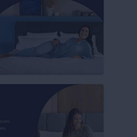
 com
seu