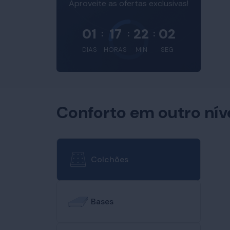
Aproveite as ofertas exclusivas!
01
17
22
01
:
:
:
DIAS
HORAS
MIN
SEG
Conforto em outro nív
Colchões
Bases