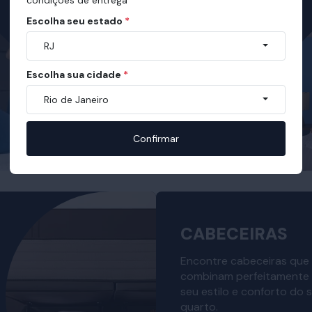
Escolha seu estado
*
RJ
Escolha sua cidade
*
Rio de Janeiro
Confirmar
CABECEIRAS
Encontre cabeceiras que
combinam perfeitamente
seu estilo e conforto do 
quarto.