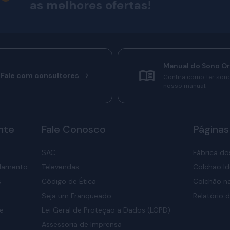
as melhores ofertas!
Manual do Sono O
Fale com consultores
Confira como ter son
nosso manual.
nte
Fale Conosco
Páginas
SAC
Fábrica do
elamento
Televendas
Colchão Id
s
Código de Ética
Colchão na
Seja um Franqueado
Relatório d
de
Lei Geral de Proteção a Dados (LGPD)
Assessoria de Imprensa