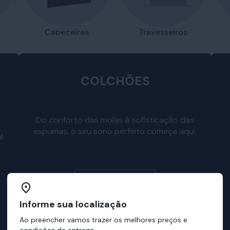
Travesseiros
Cabeceiras
COLCHÕES
Do conforto das molas à sofisticação das
espumas, o seu sono perfeito começa aqui.
cê
Escolha o seu
Informe sua localização
Ao preencher vamos trazer os melhores preços e
condições de entrega