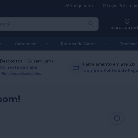
Franqueado
Lojas Próximas
Insira sua ci
 de Colchões
Exibir submenu de Bases
Exibir submenu de Cabeceiras
Exibir submen
Cabeceiras
Roupas de Cama
Travesse
Descontos + 6x sem juros
Parcelamento em até 21x
Só nesta semana
Confira a Política de Pa
*Em itens selecionados
bom!