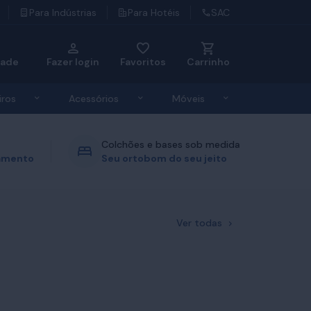
Para Indústrias
Para Hotéis
SAC
dade
Fazer login
Favoritos
Carrinho
u de Roupas de Cama
Exibir submenu de Travesseiros
Exibir submenu de Acessórios
Exibir submenu d
iros
Acessórios
Móveis
Colchões e bases sob medida
gamento
Seu ortobom do seu jeito
Ver todas