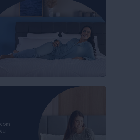
 com
seu