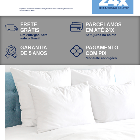
FRETE
PARCELAMOS
GRÁTIS
EM ATÉ 24X
Em entregas para
Sem juros no boleto
todo o Brasil
GARANTIA
PAGAMENTO
DE 5 ANOS
COM PIX
*consulte condições