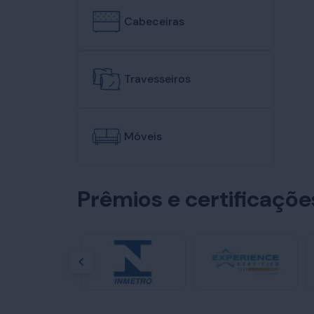
Cabeceiras
Travesseiros
Móveis
Prêmios e certificaçõ