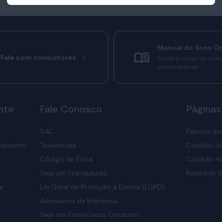
Manual do Sono O
Fale com consultores
Confira como ter son
nosso manual.
nte
Fale Conosco
Páginas
SAC
Fábrica do
elamento
Televendas
Colchão Id
s
Código de Ética
Colchão na
Seja um Franqueado
Relatório d
de
Lei Geral de Proteção a Dados (LGPD)
Assessoria de Imprensa
Seja um Fornecedor Ortobom