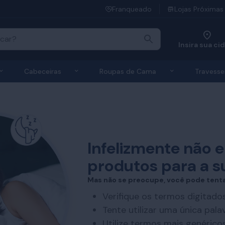
Franqueado
Lojas Próximas
Insira sua ci
 de Colchões
Exibir submenu de Bases
Exibir submenu de Cabeceiras
Exibir submen
Cabeceiras
Roupas de Cama
Travesse
Infelizmente não
produtos para a s
Mas não se preocupe, você pode tenta
Verifique os termos digitado
Tente utilizar uma única pala
Utilize termos mais genérico