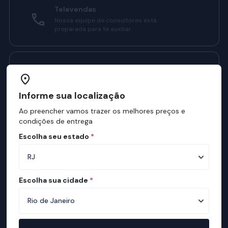
Televendas
Nossa equipe de consultores está
preparada para te auxiliar.
Manual do Sono Ortobom
Confira como ter sono melhores com o
nosso manual.
Informe sua localização
Ao preencher vamos trazer os melhores preços e
condições de entrega
Institucional
Escolha seu estado
*
Sobre a ortobom
Mapa de Lojas
Escolha sua cidade
*
Ortobom na Mídia
Manual do Sono
Mapa de conforto
Teste de Qualidade