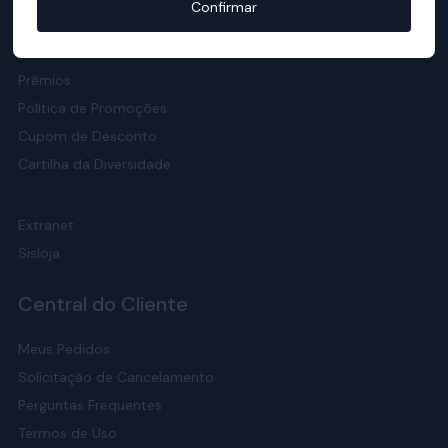
Confirmar
Responsabilidade Social
Meio Ambiente
Prêmios
Política de Promoções
Cupom de Desconto
Cartilha da Diversidade
Extranet
Sisloja
Central do Cliente
Meus Pedidos
Solicitação de Cancelamento
Perguntas Frequentes
Termos de Uso