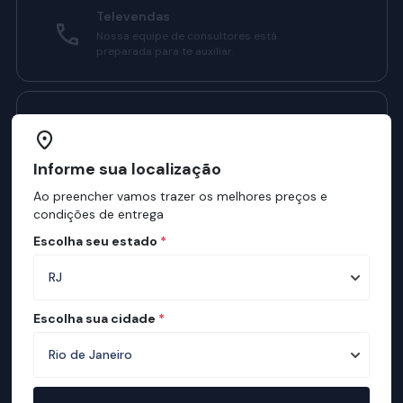
Televendas
Nossa equipe de consultores está
preparada para te auxiliar.
Manual do Sono Ortobom
Confira como ter sono melhores com o
nosso manual.
Informe sua localização
Ao preencher vamos trazer os melhores preços e
condições de entrega
Institucional
Escolha seu estado
*
Sobre a ortobom
Mapa de Lojas
Escolha sua cidade
*
Ortobom na Mídia
Manual do Sono
Mapa de conforto
Teste de Qualidade