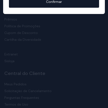
Confirmar
Responsabilidade Social
Meio Ambiente
Prêmios
Política de Promoções
Cupom de Desconto
Cartilha da Diversidade
Extranet
Sisloja
Central do Cliente
Meus Pedidos
Solicitação de Cancelamento
Perguntas Frequentes
Termos de Uso