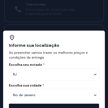
Televendas
Nossa equipe de consultores está
preparada para te auxiliar.
Manual do Sono Ortobom
Confira como ter sono melhores com o
nosso manual.
Informe sua localização
Ao preencher vamos trazer os melhores preços e
condições de entrega
Institucional
Escolha seu estado
*
Sobre a ortobom
Mapa de Lojas
Escolha sua cidade
*
Ortobom na Mídia
Manual do Sono
Mapa de conforto
Teste de Qualidade