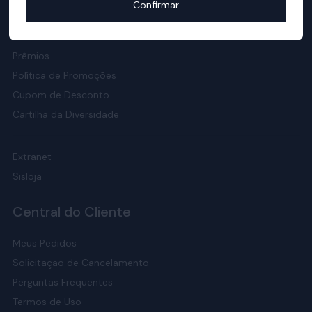
Confirmar
Responsabilidade Social
Meio Ambiente
Prêmios
Política de Promoções
Cupom de Desconto
Cartilha da Diversidade
Extranet
Sisloja
Central do Cliente
Meus Pedidos
Solicitação de Cancelamento
Perguntas Frequentes
Termos de Uso