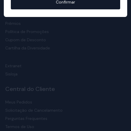
Confirmar
Responsabilidade Social
Meio Ambiente
Prêmios
Política de Promoções
Cupom de Desconto
Cartilha da Diversidade
Extranet
Sisloja
Central do Cliente
Meus Pedidos
Solicitação de Cancelamento
Perguntas Frequentes
Termos de Uso