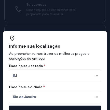
Televendas
Nossa equipe de consultores está
preparada para te auxiliar.
Manual do Sono Ortobom
Confira como ter sono melhores com o
nosso manual.
Informe sua localização
Ao preencher vamos trazer os melhores preços e
condições de entrega
Institucional
Escolha seu estado
*
Sobre a ortobom
Mapa de Lojas
Escolha sua cidade
*
Ortobom na Mídia
Manual do Sono
Mapa de conforto
Teste de Qualidade