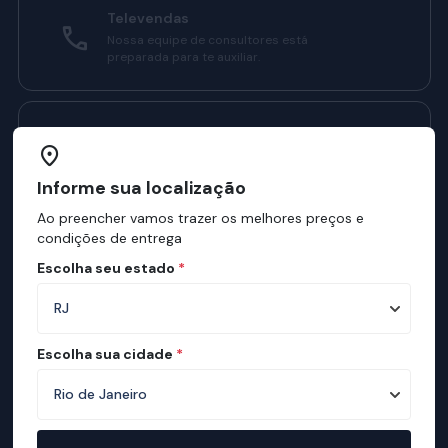
Televendas
Nossa equipe de consultores está
preparada para te auxiliar.
Manual do Sono Ortobom
Confira como ter sono melhores com o
nosso manual.
Informe sua localização
Ao preencher vamos trazer os melhores preços e
condições de entrega
Institucional
Escolha seu estado
*
Sobre a ortobom
Mapa de Lojas
Escolha sua cidade
*
Ortobom na Mídia
Manual do Sono
Mapa de conforto
Teste de Qualidade