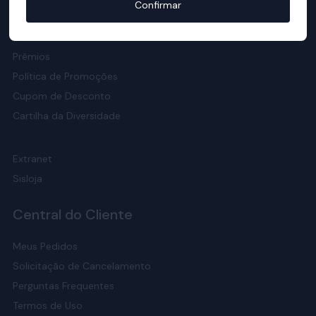
Confirmar
Responsabilidade Social
Meio Ambiente
Prêmios
Política de Promoções
Cupom de Desconto
Cartilha da Diversidade
Extranet
Sisloja
Central do Cliente
Meus Pedidos
Solicitação de Cancelamento
Perguntas Frequentes
Termos de Uso