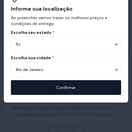
Informe sua localização
Ao preencher vamos trazer os melhores preços e
condições de entrega
Escolha seu estado
*
Escolha sua cidade
*
Jogo de Lençol Ortobom
Confirmar
O jogo de lençol Ortobom combina elegância e muita
tecnologia em cada fio. Muito além de apenas um item de
decoração, um jogo de lençol completo leva conforto e
aconchego para você poder ter um sono mais tranquilo.
Um conjunto de lençol carrega consigo a função de
proteger o colchão e a saúde de quem usa, além de levar