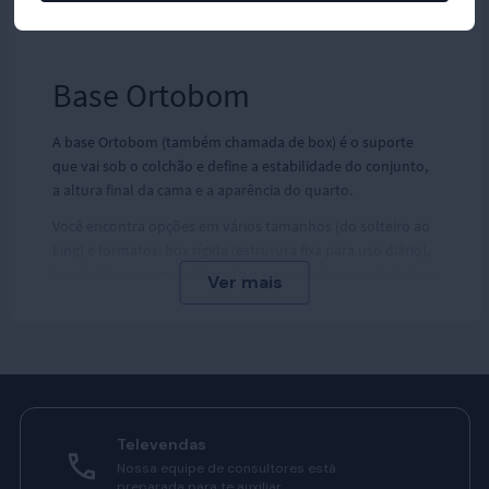
Base Ortobom
A base Ortobom (também chamada de box) é o suporte
que vai sob o colchão e define a estabilidade do conjunto,
a altura final da cama e a aparência do quarto.
Você encontra opções em vários tamanhos (do solteiro ao
king) e formatos: box rígida (estrutura fixa para uso diário),
box baú (com compartimento para armazenamento) e box
bipartida (duas metades que facilitam passagem por
portas/elevador, comum em Queen/King).
Há variações de revestimento (tecidos lisos, suede ou
courino), cores e pés (fixos, rodízios ou reguláveis), para
combinar função e estética.
Conheça mais sobre as opções de base Ortobom e escolha
Televendas
a que melhor combina com você e seu quarto!
Nossa equipe de consultores está
preparada para te auxiliar.