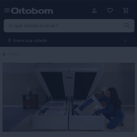
Insira sua cidade
Início
Bases