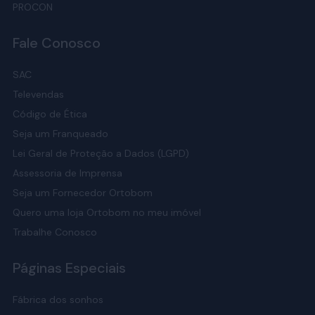
PROCON
Elétrica
Fale Conosco
Na
base elétrica
, você ajusta cabeça e pés pelo controle
remoto, sendo confortável para ler, ver TV ou elevar as
SAC
pernas. É equipada com motor silencioso de tecnologia
Televendas
alemã.
Código de Ética
Este modelo é exclusivo do
Colchão Pró-Saúde Visco
Seja um Franqueado
Adapt
; outras combinações podem não funcionar bem.
Lei Geral de Proteção a Dados (LGPD)
Assessoria de Imprensa
Baú
Seja um Fornecedor Ortobom
A
base baú
resolve falta de espaço: o tampo abre com
Quero uma loja Ortobom no meu imóvel
pistões a gás e o interior guarda enxoval e itens
Trabalhe Conosco
volumosos. Os pés reguláveis ajudam a nivelar em pisos
irregulares.
Páginas Especiais
Antes de comprar, meça a altura útil interna para ter folga
para abrir a tampa. Depois de montada, abra de tempos
Fábrica dos sonhos
em tempos para ventilar e evitar umidade.