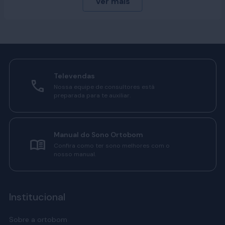
Televendas
Nossa equipe de consultores está
preparada para te auxiliar.
Manual do Sono Ortobom
Confira como ter sono melhores com o
nosso manual.
Institucional
Sobre a ortobom