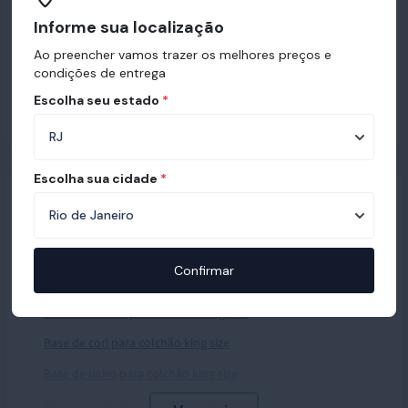
Informe sua localização
Ao preencher vamos trazer os melhores preços e
condições de entrega
Escolha seu estado
*
Escolha sua cidade
*
Veja também outras bases para colchão king size:
Base para colchão king size Sommier
Confirmar
Base articulada para colchão king size
Base de veludo para colchão king size
Base de cori para colchão king size
Base de linho para colchão king size
Base de nobuck para colchão king size