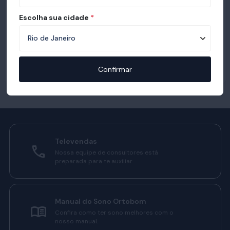
Escolha sua cidade
*
Confirmar
Televendas
Nossa equipe de consultores está
preparada para te auxiliar.
Manual do Sono Ortobom
Confira como ter sono melhores com o
nosso manual.