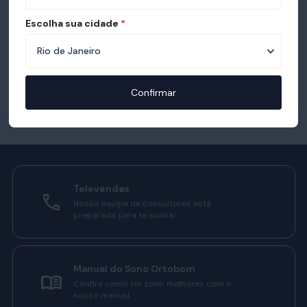
Escolha sua cidade
*
Confirmar
Televendas
Nossa equipe de consultores está
preparada para te auxiliar.
Manual do Sono Ortobom
Confira como ter sono melhores com o
nosso manual.