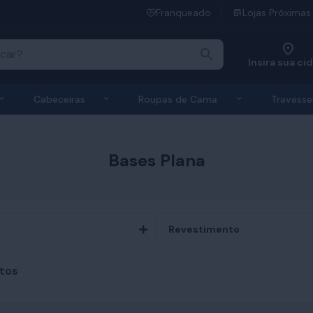
Franqueado
Lojas Próximas
Insira sua ci
 de Colchões
Exibir submenu de Bases
Exibir submenu de Cabeceiras
Exibir submen
Cabeceiras
Roupas de Cama
Travesse
Bases Plana
Revestimento
tos