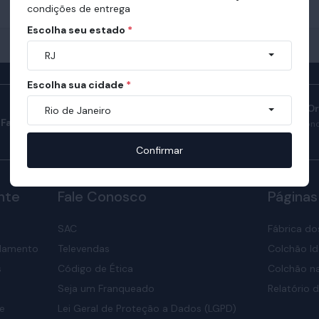
condições de entrega
Escolha seu estado
*
RJ
Escolha sua cidade
*
Manual do Sono O
Rio de Janeiro
Fale com consultores
Confira como ter son
nosso manual.
Confirmar
nte
Fale Conosco
Páginas
SAC
Fábrica do
elamento
Televendas
Colchão Id
s
Código de Ética
Colchão na
Seja um Franqueado
Relatório d
de
Lei Geral de Proteção a Dados (LGPD)