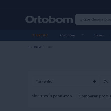
Exibir submenu
OFERTAS
Colchões
Bases
Início
Bases
Plana
Tamanho
Cor
Mostrando
produtos
Comparar produ