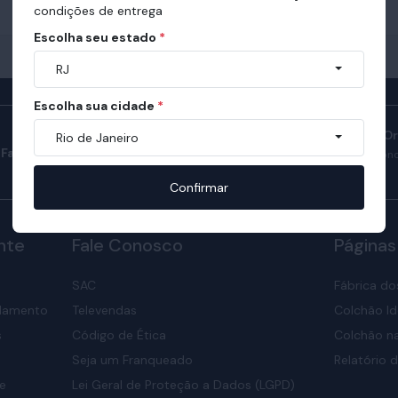
condições de entrega
Escolha seu estado
*
RJ
Escolha sua cidade
*
Manual do Sono O
Rio de Janeiro
Fale com consultores
Confira como ter son
nosso manual.
Confirmar
nte
Fale Conosco
Páginas
SAC
Fábrica do
elamento
Televendas
Colchão Id
s
Código de Ética
Colchão na
Seja um Franqueado
Relatório d
de
Lei Geral de Proteção a Dados (LGPD)