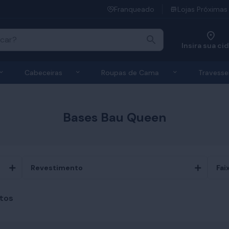
Franqueado
Lojas Próximas
Insira sua ci
 de Colchões
Exibir submenu de Bases
Exibir submenu de Cabeceiras
Exibir submen
Cabeceiras
Roupas de Cama
Travesse
Bases Bau Queen
Revestimento
Fai
tos