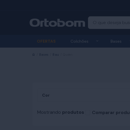
Exibir submenu
OFERTAS
Colchões
Bases
Início
Bases
Bau
Queen
Cor
Mostrando
produtos
Comparar produ