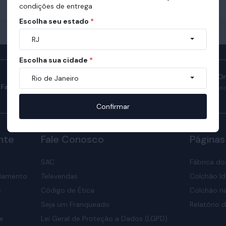
condições de entrega
Escolha seu estado
*
RJ
Escolha sua cidade
*
Manual do Sono O
Rio de Janeiro
Fale com consultores
Confira como ter son
nosso manual.
Confirmar
nte
Fale Conosco
Páginas
SAC
Fábrica do
elamento
Televendas
Colchão Id
s
Código de Ética
Colchão na
Seja um Franqueado
Relatório d
de
Lei Geral de Proteção a Dados (LGPD)