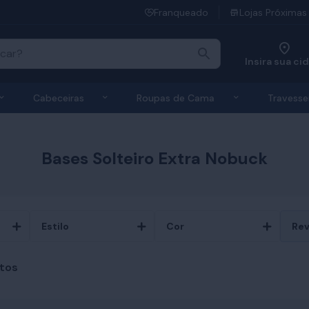
Franqueado
Lojas Próximas
Insira sua ci
 de Colchões
Exibir submenu de Bases
Exibir submenu de Cabeceiras
Exibir submen
Cabeceiras
Roupas de Cama
Travesse
Bases Solteiro Extra Nobuck
Estilo
Cor
Rev
tos