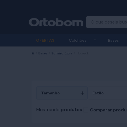
Exibir submenu
OFERTAS
Colchões
Bases
Início
Bases
Solteiro Extra
Nobuck
Tamanho
Estilo
Mostrando
produtos
Comparar produ