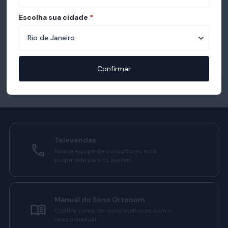
Escolha sua cidade
*
Confirmar
Televendas
Nossa equipe de consultores está
preparada para te auxiliar.
Manual do Sono Ortobom
Confira como ter sono melhores com o
nosso manual.