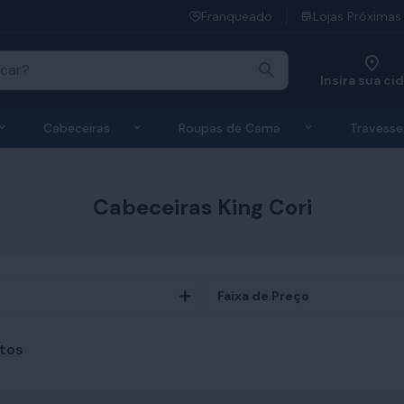
Franqueado
Lojas Próximas
Insira sua ci
 de Colchões
Exibir submenu de Bases
Exibir submenu de Cabeceiras
Exibir submen
Cabeceiras
Roupas de Cama
Travesse
Cabeceiras King Cori
Faixa de Preço
tos