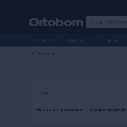
Exibir submenu
OFERTAS
Colchões
Bases
Início
Cabeceiras
King
Cori
Cor
Mostrando
produtos
Comparar produ