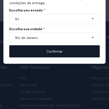
condições de entrega
Escolha seu estado
*
RJ
Escolha sua cidade
*
Manual do Sono O
Rio de Janeiro
Fale com consultores
Confira como ter son
nosso manual.
Confirmar
nte
Fale Conosco
Páginas
SAC
Fábrica do
elamento
Televendas
Colchão Id
s
Código de Ética
Colchão na
Seja um Franqueado
Relatório d
de
Lei Geral de Proteção a Dados (LGPD)