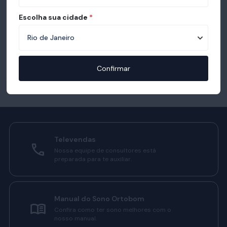
Escolha sua cidade
*
Confirmar
Televendas
Nossa equipe de consultores está
preparada para te auxiliar.
Manual do Sono Ortobom
Confira como ter sono melhores com o
nosso manual.