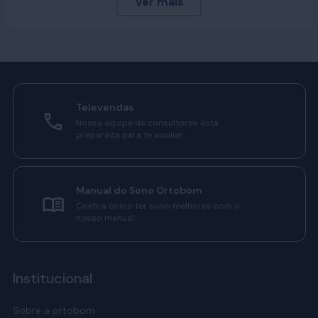
dando mais cobertura e presença visual no ambiente sem
ocupar espaço em excesso. Esse tamanho intermediário
equilibra estética e funcionalidade, atendendo bem a
quem busca conforto e um design proporcional.
Este modelo está disponível em diferentes estilos,
revestimentos e cores, o que facilita a adaptação a diversos
Televendas
tipos de decoração. Assim, você escolhe a opção que
Nossa equipe de consultores está
melhor se encaixa com os móveis,
roupa de cama
,
preparada para te auxiliar.
travesseiros
e
acessórios
do seu quarto.
Saiba mais sobre os vários acabamentos para escolher a
cabeceira Queen Ortobom que melhor combina com você.
Manual do Sono Ortobom
Confira como ter sono melhores com o
nosso manual.
Estilos de cabeceira Queen
Ortobom
Institucional
As cabeceiras Queen Ortobom estão disponíveis em três
Sobre a ortobom
estilos, pensados para atender diferentes preferências de