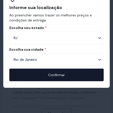
Informe sua localização
Ao preencher vamos trazer os melhores preços e
condições de entrega
Escolha seu estado
*
Escolha sua cidade
*
Cabeceira Queen
Confirmar
A cabeceira Queen Ortobom traz praticidade e conforto ao
quarto. Ela protege a parede contra manchas e arranhões,
e ainda serve como apoio durante atividades cotidianas,
como ler, assistir TV ou simplesmente descansar.
Com medidas de 125 cm x 160 cm, é levemente maior do
que uma
cabeceira de casal tradicional
(125 cm X 140 cm),