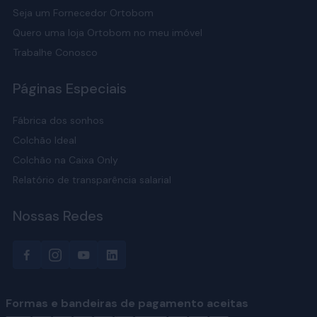
Seja um Fornecedor Ortobom
Quero uma loja Ortobom no meu imóvel
Cores disponíveis
Trabalhe Conosco
Para harmonizar com a decoração do quarto, as cabeceiras
Páginas Especiais
Queen Ortobom estão disponíveis em cinco cores:
Cinza
: neutro e versátil, para decorações
Fábrica dos sonhos
contemporâneas.
Colchão Ideal
Marrom
: tom acolhedor, adiciona calor e
Colchão na Caixa Only
naturalidade ao ambiente.
Relatório de transparência salarial
Creme
: suave e sofisticado, para um visual leve e
iluminado.
Nossas Redes
Preto
: atemporal e elegante, combina facilmente
com qualquer estilo de decoração.
Branco
: opção clean que amplia o espaço e
proporciona luminosidade.
Formas e bandeiras de pagamento aceitas