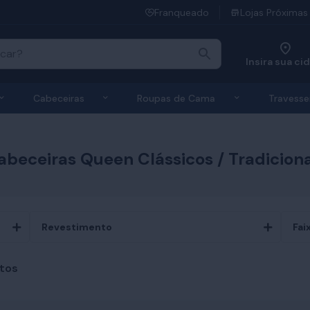
Franqueado
Lojas Próximas
Insira sua ci
 de Colchões
Exibir submenu de Bases
Exibir submenu de Cabeceiras
Exibir submen
Cabeceiras
Roupas de Cama
Travesse
abeceiras Queen Clássicos / Tradiciona
Revestimento
Fai
tos