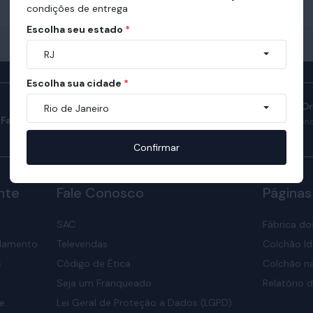
condições de entrega
Escolha seu estado
*
RJ
Escolha sua cidade
*
Manual do Sono O
Rio de Janeiro
Fale com consultores
Confira como ter son
nosso manual.
Confirmar
nte
Fale Conosco
Páginas
SAC
Fábrica do
elamento
Televendas
Colchão Id
s
Código de Ética
Colchão na
Seja um Franqueado
Relatório d
de
Lei Geral de Proteção a Dados (LGPD)