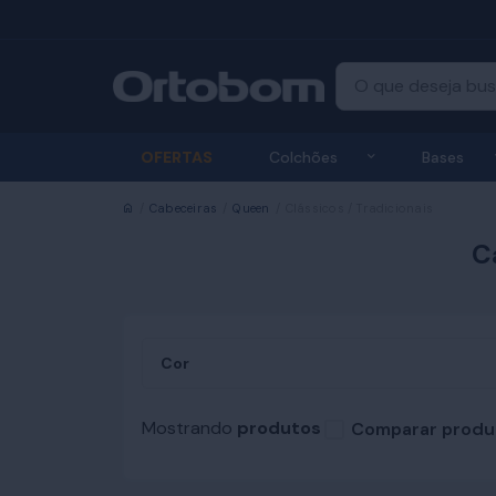
Exibir submenu
OFERTAS
Colchões
Bases
Início
Cabeceiras
Queen
Clássicos / Tradicionais
C
Cor
Mostrando
produtos
Comparar produ