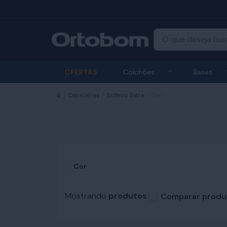
Exibir submenu
OFERTAS
Colchões
Bases
Início
Cabeceiras
Solteiro Extra
Cori
Cor
Mostrando
produtos
Comparar produ