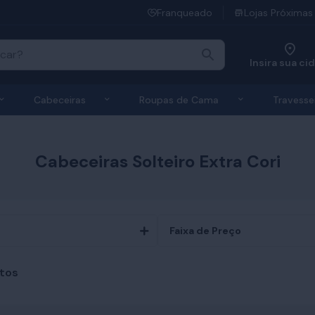
Franqueado
Lojas Próximas
Insira sua ci
 de Colchões
Exibir submenu de Bases
Exibir submenu de Cabeceiras
Exibir submen
Cabeceiras
Roupas de Cama
Travesse
Cabeceiras Solteiro Extra Cori
Faixa de Preço
tos