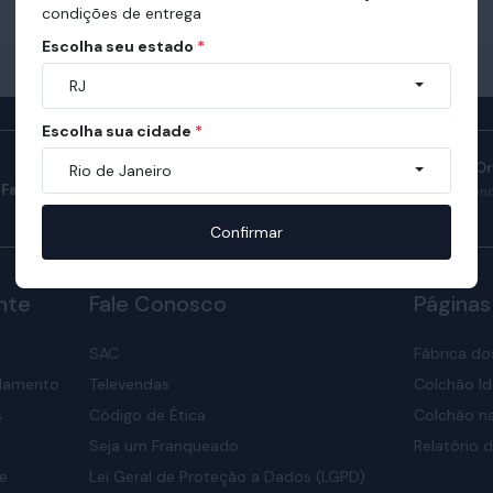
condições de entrega
Escolha seu estado
*
RJ
Escolha sua cidade
*
Manual do Sono O
Rio de Janeiro
Fale com consultores
Confira como ter son
nosso manual.
Confirmar
nte
Fale Conosco
Páginas
SAC
Fábrica do
elamento
Televendas
Colchão Id
s
Código de Ética
Colchão na
Seja um Franqueado
Relatório d
de
Lei Geral de Proteção a Dados (LGPD)