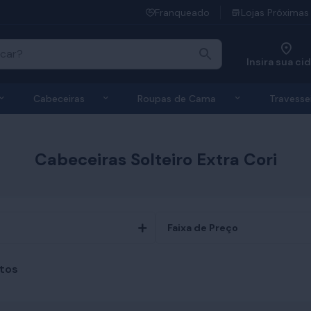
Franqueado
Lojas Próximas
Insira sua ci
 de Colchões
Exibir submenu de Bases
Exibir submenu de Cabeceiras
Exibir submen
Cabeceiras
Roupas de Cama
Travesse
Cabeceiras Solteiro Extra Cori
Faixa de Preço
tos