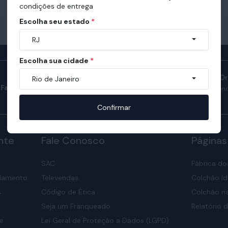
condições de entrega
Escolha seu estado
*
RJ
Escolha sua cidade
*
Manual do Sono O
Rio de Janeiro
Fale com consultores
Confira como ter son
nosso manual.
Confirmar
nte
Fale Conosco
Páginas
SAC
Fábrica do
elamento
Televendas
Colchão Id
s
Código de Ética
Colchão na
Seja um Franqueado
Relatório d
de
Lei Geral de Proteção a Dados (LGPD)