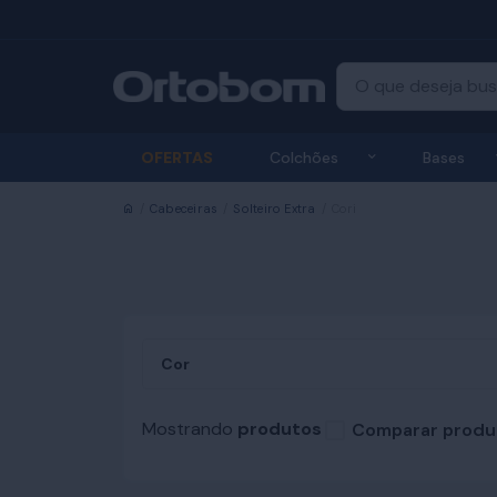
Exibir submenu
OFERTAS
Colchões
Bases
Início
Cabeceiras
Solteiro Extra
Cori
Cor
Mostrando
produtos
Comparar produ