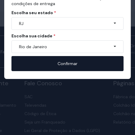
condições de entrega
Escolha seu estado
*
RJ
Escolha sua cidade
*
Manual do Sono O
Rio de Janeiro
Fale com consultores
Confira como ter son
nosso manual.
Confirmar
nte
Fale Conosco
Páginas
SAC
Fábrica do
elamento
Televendas
Colchão Id
s
Código de Ética
Colchão na
Seja um Franqueado
Relatório d
de
Lei Geral de Proteção a Dados (LGPD)