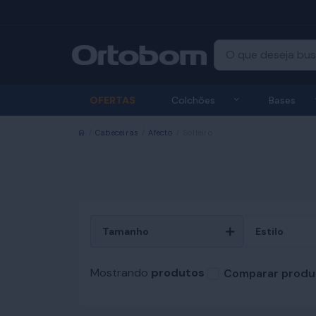
Exibir submenu
OFERTAS
Colchões
Bases
Início
Cabeceiras
Afecto
Solteiro
Tamanho
Estilo
Mostrando
produtos
Comparar produ