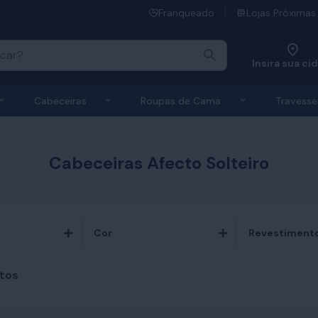
Franqueado
Lojas Próximas
Insira sua ci
 de Colchões
Exibir submenu de Bases
Exibir submenu de Cabeceiras
Exibir submen
Cabeceiras
Roupas de Cama
Travesse
Cabeceiras Afecto Solteiro
Cor
Revestiment
tos