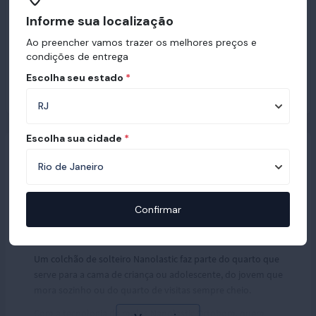
Informe sua localização
Ao preencher vamos trazer os melhores preços e
condições de entrega
Escolha seu estado
*
Escolha sua cidade
*
Colchão de solteiro
Confirmar
Nanolastic Ortobom
Um colchão de solteiro Nanolastic faz parte do quarto que
serve para a cama de criança ou adolescente, do jovem que
mora sozinho ou do quarto de visitas sempre cheio.
Com a tecnologia de molas Nanolastic Ortobom, quem