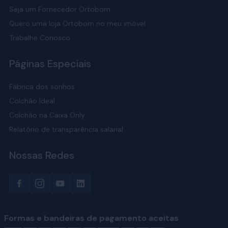
Seja um Fornecedor Ortobom
Pillow top
: camada extra de maciez para quem
Quero uma loja Ortobom no meu imóvel
deseja superfície mais aconchegante,
principalmente nos modelos mais firmes.
Trabalhe Conosco
Páginas Especiais
Perguntas Frequentes
Fábrica dos sonhos
Colchão Ideal
O que é um colchão Nanolastic?
Colchão na Caixa Only
Nanolastic é um colchão que, em vez de ser só espuma,
Relatório de transparência salarial
tem molas de aço em formato de relógio (bicônicas), todas
ligadas entre si, que afundam e voltam conforme o peso
Nossas Redes
do corpo.
Quais são as vantagens do colchão
de solteiro com molas Nanolastic?
Formas e bandeiras de pagamento aceitas