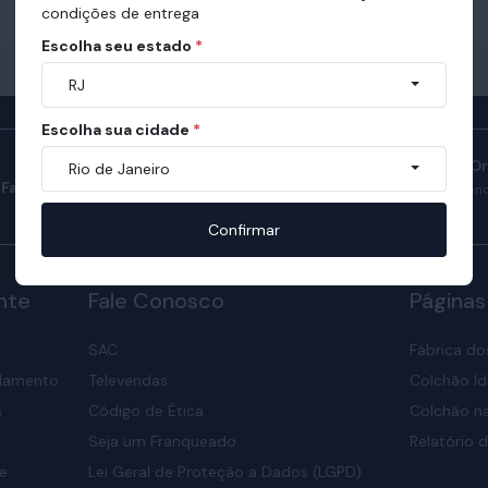
condições de entrega
Escolha seu estado
*
RJ
Escolha sua cidade
*
Manual do Sono O
Rio de Janeiro
Fale com consultores
Confira como ter son
nosso manual.
Confirmar
nte
Fale Conosco
Páginas
SAC
Fábrica do
elamento
Televendas
Colchão Id
s
Código de Ética
Colchão na
Seja um Franqueado
Relatório d
de
Lei Geral de Proteção a Dados (LGPD)