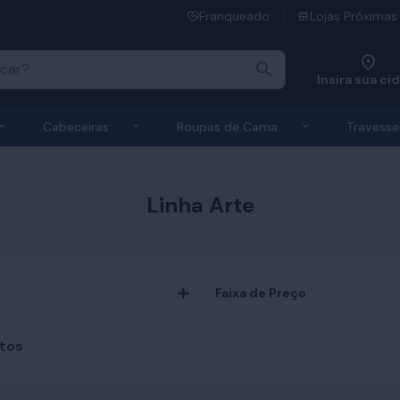
Franqueado
Lojas Próximas
Insira sua ci
 de Colchões
Exibir submenu de Bases
Exibir submenu de Cabeceiras
Exibir submen
Cabeceiras
Roupas de Cama
Travesse
Linha Arte
Faixa de Preço
tos