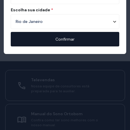
Escolha sua cidade
*
Confirmar
Televendas
Nossa equipe de consultores está
preparada para te auxiliar.
Manual do Sono Ortobom
Confira como ter sono melhores com o
nosso manual.