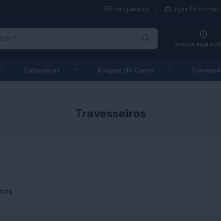
Franqueado
Lojas Próximas
Insira sua ci
 de Colchões
Exibir submenu de Bases
Exibir submenu de Cabeceiras
Exibir submen
Cabeceiras
Roupas de Cama
Travesse
Travesseiros
tos