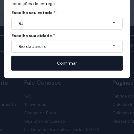
condições de entrega
Escolha seu estado
*
RJ
Escolha sua cidade
*
Manual do Sono O
Rio de Janeiro
Fale com consultores
Confira como ter son
nosso manual.
Confirmar
nte
Fale Conosco
Páginas
SAC
Fábrica do
elamento
Televendas
Colchão Id
s
Código de Ética
Colchão na
Seja um Franqueado
Relatório d
de
Lei Geral de Proteção a Dados (LGPD)