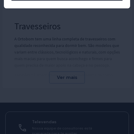
Travesseiros
A Ortobom tem uma linha completa de travesseiros com
qualidade reconhecida para dormir bem. São modelos que
variam entre clássicos, tecnológicos e naturais, com opções
mais macias para quem busca aconchego e firmes para
quem precisa de maior apoio na cabeça e no pescoço.
Também há alternativas como os travesseiros de corpo
para quem prefere dormir abraçado ou dar uma
sustentação extra.
Os travesseiros Ortobom são feitos com materiais de alta
qualidade, assim como os
colchões
, trazendo uma boa
experiência em maciez, apoio firme, frescor e durabilidade.
Existem tamanhos variados e com tanta variedade, fica fácil
Televendas
encontrar o melhor travesseiro para alinhar sua postura,
Nossa equipe de consultores está
preparada para te auxiliar.