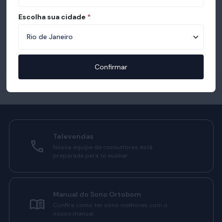
Escolha sua cidade
*
Confirmar
Televendas
Nossa equipe de consultores está
preparada para te auxiliar.
Manual do Sono Ortobom
Confira como ter sono melhores com o
nosso manual.