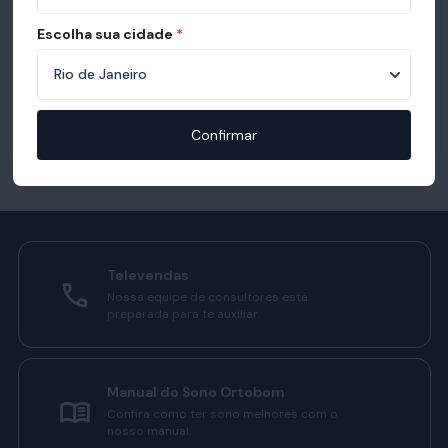
Escolha sua cidade
*
Confirmar
Televendas
Nossa equipe de consultores está
preparada para te auxiliar.
Manual do Sono Ortobom
Confira como ter sono melhores com o
nosso manual.