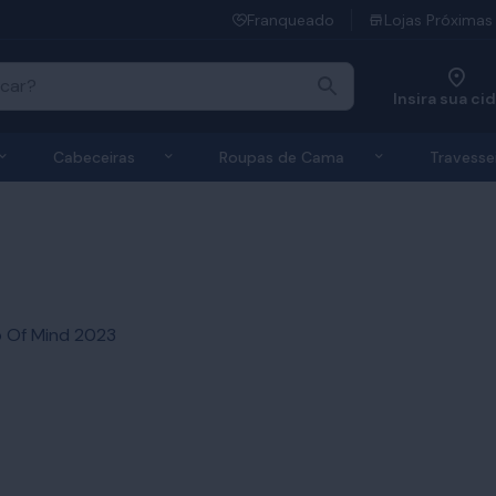
Franqueado
Lojas Próximas
Insira sua ci
 de Colchões
Exibir submenu de Bases
Exibir submenu de Cabeceiras
Exibir submen
Cabeceiras
Roupas de Cama
Travesse
 Of Mind 2023