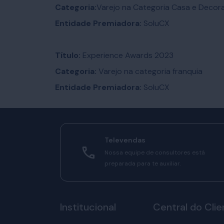
Categoria:
Varejo na Categoria Casa e Deco
Entidade Premiadora:
SoluCX
Título:
Experience Awards 2023
Categoria:
Varejo na categoria franquia
Entidade Premiadora:
SoluCX
Televendas
Nossa equipe de consultores está
preparada para te auxiliar.
Institucional
Central do Clie