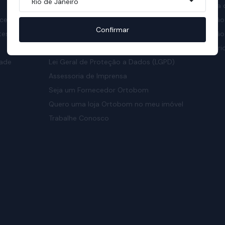
Rio de Janeiro
SAC
Fábrica
ncelamento
Televendas
Colchão 
Confirmar
tes
Código de Ética
Colchão
Seja um Franqueado
Relatóri
dade
Lei Geral de Proteção a Dados (LGPD)
a
Assessoria de Imprensa
Seja um Fornecedor Ortobom
Quero uma loja Ortobom no meu imóvel
Trabalhe Conosco