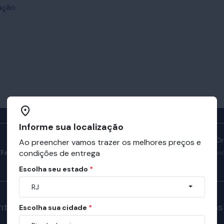
ração
Informe sua localização
Manual do Sono O
Ao preencher vamos trazer os melhores preços e
Fale com consultores
condições de entrega
Confira como ter son
nosso manual.
Escolha seu estado
*
RJ
nte
Fale Conosco
Páginas
Escolha sua cidade
*