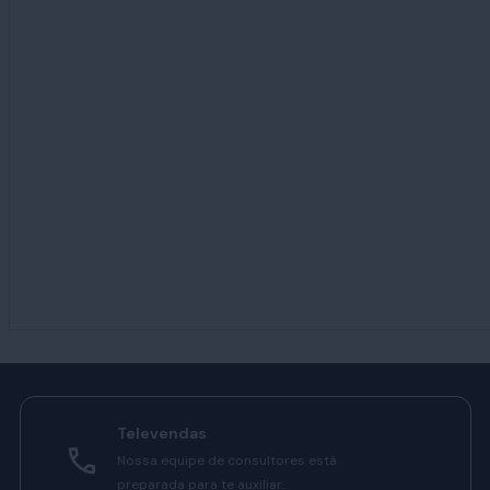
Televendas
Nossa equipe de consultores está
preparada para te auxiliar.