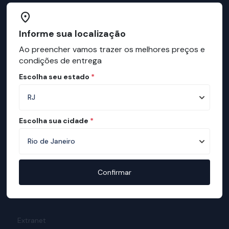
Institucional
Sobre a ortobom
Informe sua localização
Mapa de Lojas
Ao preencher vamos trazer os melhores preços e
condições de entrega
Ortobom na Mídia
Manual do Sono
Escolha seu estado
*
Mapa de conforto
Teste de Qualidade
Responsabilidade Social
Escolha sua cidade
*
Meio Ambiente
Prêmios
Política de Promoções
Confirmar
Cupom de Desconto
Cartilha da Diversidade
Extranet