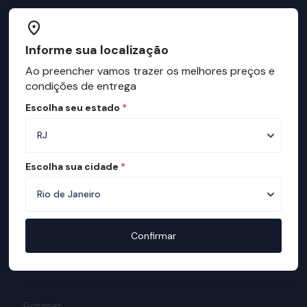
Institucional
Informe sua localização
Sobre a ortobom
Ao preencher vamos trazer os melhores preços e
Mapa de Lojas
condições de entrega
Ortobom na Mídia
Escolha seu estado
*
Manual do Sono
Mapa de conforto
Teste de Qualidade
Escolha sua cidade
*
Responsabilidade Social
Meio Ambiente
Prêmios
Política de Promoções
Confirmar
Cupom de Desconto
Cartilha da Diversidade
Extranet