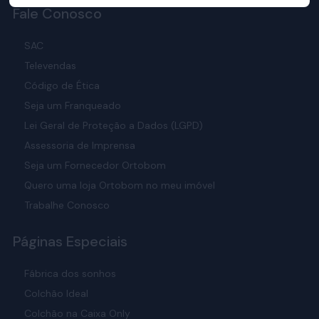
Fale Conosco
SAC
Televendas
Código de Ética
Seja um Franqueado
Lei Geral de Proteção a Dados (LGPD)
Assessoria de Imprensa
Seja um Fornecedor Ortobom
Quero uma loja Ortobom no meu imóvel
Trabalhe Conosco
Páginas Especiais
Fábrica dos sonhos
Colchão Ideal
Colchão na Caixa Only