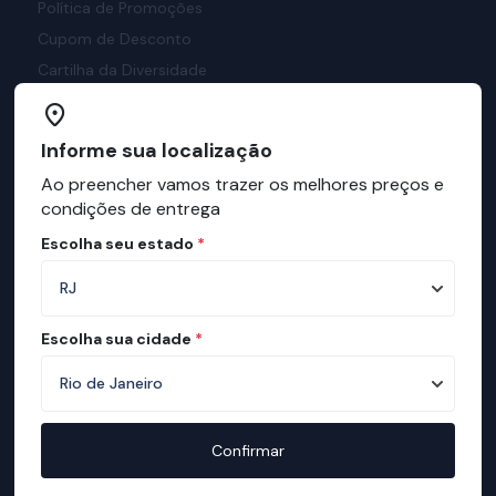
Política de Promoções
Cupom de Desconto
Cartilha da Diversidade
Extranet
Informe sua localização
Sisloja
Ao preencher vamos trazer os melhores preços e
condições de entrega
Central do Cliente
Escolha seu estado
*
Meus Pedidos
Solicitação de Cancelamento
Perguntas Frequentes
Escolha sua cidade
*
Termos de Uso
Política de Privacidade
Prazos de Garantia
Confirmar
PROCON