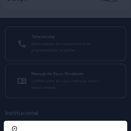
Televendas
Nossa equipe de consultores está
preparada para te auxiliar.
Manual do Sono Ortobom
Confira como ter sono melhores com o
nosso manual.
Institucional
Sobre a ortobom