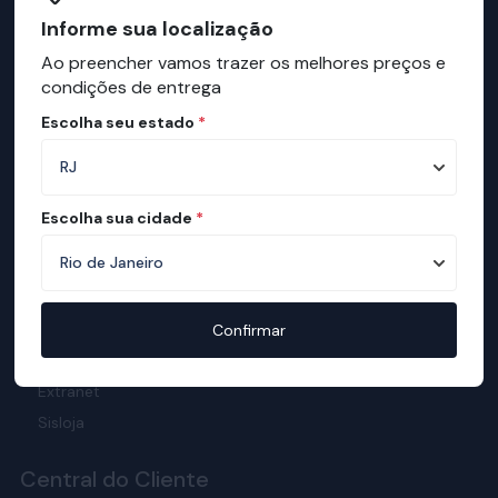
Mapa de Lojas
Informe sua localização
Ortobom na Mídia
Ao preencher vamos trazer os melhores preços e
Manual do Sono
condições de entrega
Mapa de conforto
Escolha seu estado
*
Teste de Qualidade
Responsabilidade Social
Meio Ambiente
Escolha sua cidade
*
Prêmios
Política de Promoções
Cupom de Desconto
Cartilha da Diversidade
Confirmar
Extranet
Sisloja
Central do Cliente