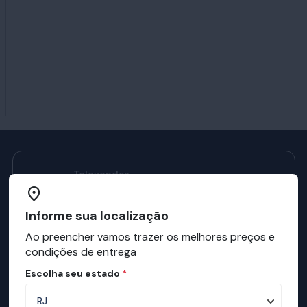
Televendas
Nossa equipe de consultores está
preparada para te auxiliar.
Informe sua localização
Ao preencher vamos trazer os melhores preços e
condições de entrega
Manual do Sono Ortobom
Escolha seu estado
*
Confira como ter sono melhores com o
nosso manual.