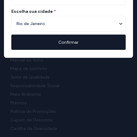
Escolha sua cidade
*
Institucional
Sobre a ortobom
Confirmar
Mapa de Lojas
Ortobom na Mídia
Manual do Sono
Mapa de conforto
Teste de Qualidade
Responsabilidade Social
Meio Ambiente
Prêmios
Política de Promoções
Cupom de Desconto
Cartilha da Diversidade