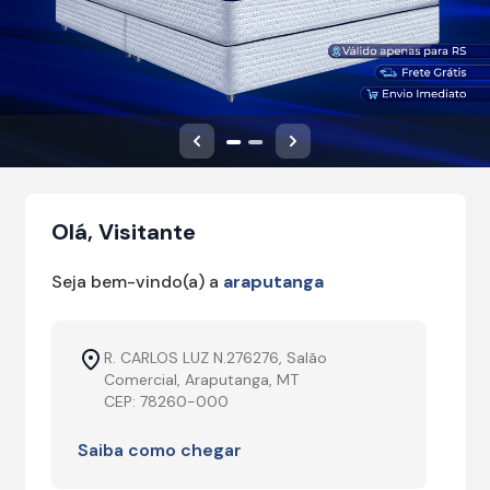
Anterior
Próximo
Olá, Visitante
Seja bem-vindo(a) a
araputanga
R. CARLOS LUZ N.276276, Salão
Comercial, Araputanga, MT
CEP: 78260-000
Saiba como chegar