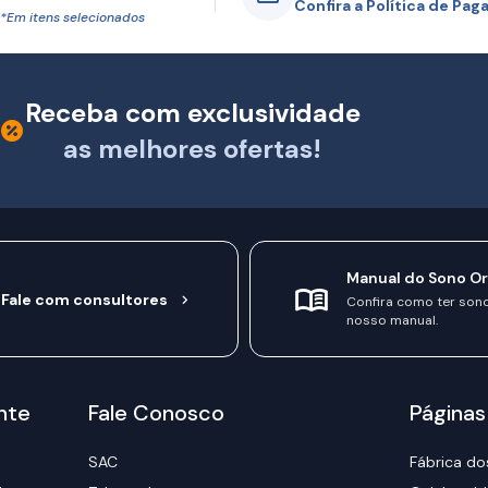
Confira a Política de Pa
*Em itens selecionados
Receba com exclusividade
as melhores ofertas!
Manual do Sono O
Fale com consultores
Confira como ter son
nosso manual.
nte
Fale Conosco
Páginas
SAC
Fábrica do