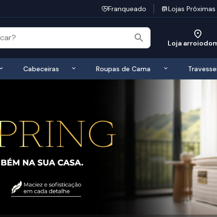
Franqueado
Lojas Próximas
Loja arroiodo
 de Colchões
Exibir submenu de Bases
Exibir submenu de Cabeceiras
Exibir submen
Cabeceiras
Roupas de Cama
Travesse