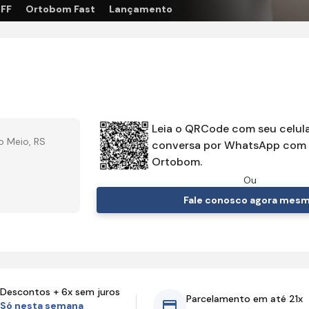
OFF
Ortobom Fast
Lançamento
Leia o QRCode com seu celula
o Meio, RS
conversa por WhatsApp com 
Ortobom.
Ou
Fale conosco agora mes
Descontos + 6x sem juros
Parcelamento em até 21x
Só nesta semana