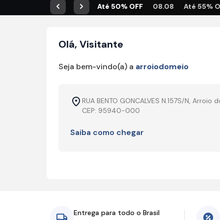
Até 50% OFF
08.08
Até 55% 
Anterior
Próximo
Olá, Visitante
Seja bem-vindo(a) a
arroiodomeio
RUA BENTO GONCALVES N.157S/N, Arroio d
CEP: 95940-000
Saiba como chegar
Entrega para todo o Brasil