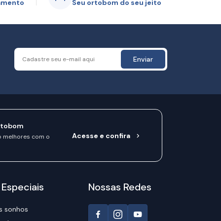
gamento
Seu ortobom do seu jeito
Enviar
rtobom
Acesse e confira
o melhores com o
 Especiais
Nossas Redes
s sonhos