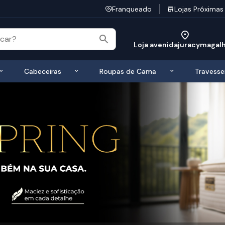
Franqueado
Lojas Próximas
Loja avenidajuracymagal
 de Colchões
Exibir submenu de Bases
Exibir submenu de Cabeceiras
Exibir submen
Cabeceiras
Roupas de Cama
Travesse