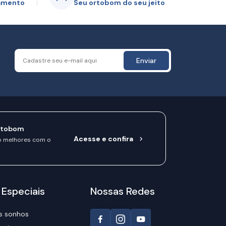
gamento
Seu ortobom do seu jeito
Enviar
rtobom
Acesse e confira
o melhores com o
 Especiais
Nossas Redes
s sonhos