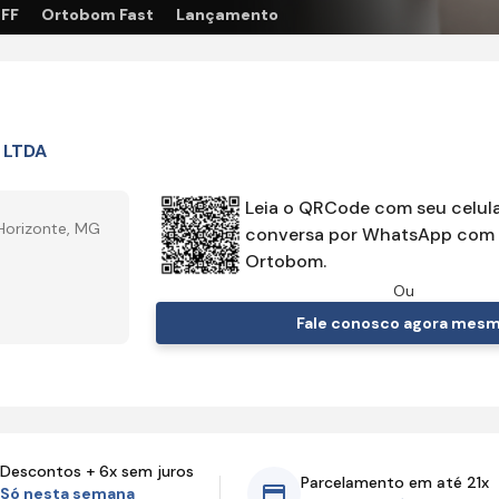
OFF
Ortobom Fast
Lançamento
 LTDA
Leia o QRCode com seu celula
Horizonte, MG
conversa por WhatsApp com 
Ortobom.
Ou
Fale conosco agora mes
Descontos + 6x sem juros
Parcelamento em até 21x
Só nesta semana