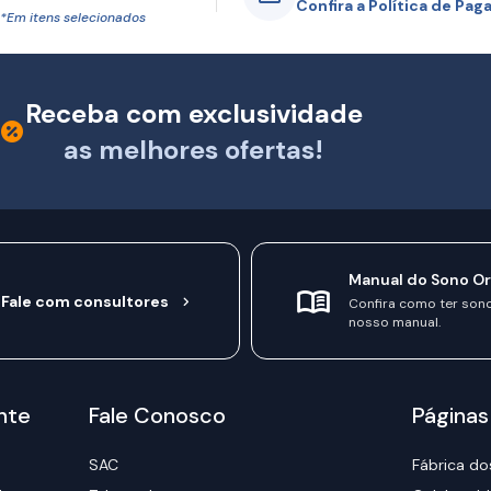
Confira a Política de Pa
*Em itens selecionados
Receba com exclusividade
as melhores ofertas!
Manual do Sono O
Fale com consultores
Confira como ter son
nosso manual.
nte
Fale Conosco
Páginas
SAC
Fábrica do