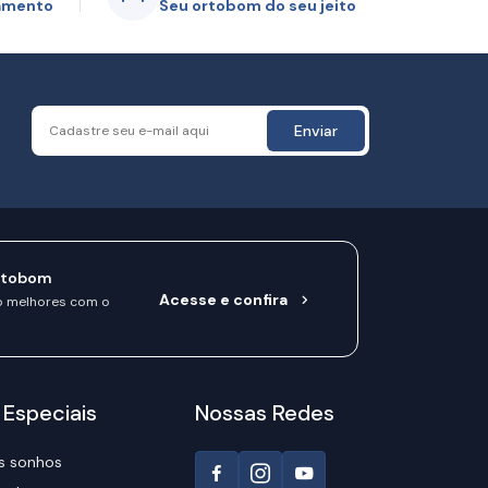
gamento
Seu ortobom do seu jeito
Enviar
rtobom
Acesse e confira
o melhores com o
 Especiais
Nossas Redes
s sonhos