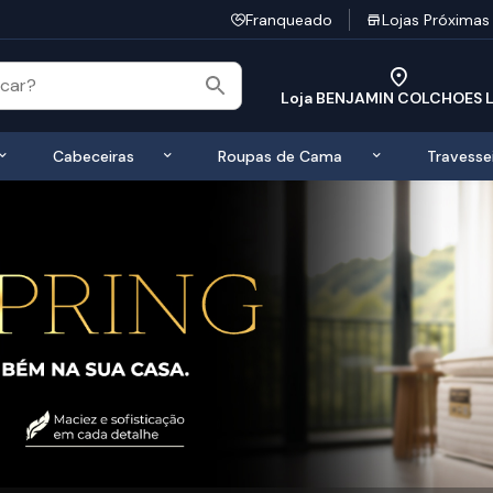
Franqueado
Lojas Próximas
Loja BENJAMIN COLCHOES 
 de Colchões
Exibir submenu de Bases
Exibir submenu de Cabeceiras
Exibir submen
Cabeceiras
Roupas de Cama
Travesse