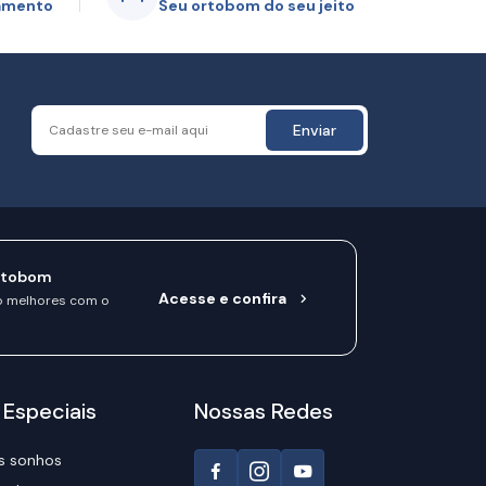
gamento
Seu ortobom do seu jeito
Enviar
rtobom
Acesse e confira
o melhores com o
 Especiais
Nossas Redes
s sonhos