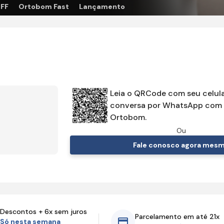
OFF
Ortobom Fast
Lançamento
Leia o QRCode com seu celula
conversa por WhatsApp com 
Ortobom.
Ou
Fale conosco agora mes
Descontos + 6x sem juros
Parcelamento em até 21x
Só nesta semana