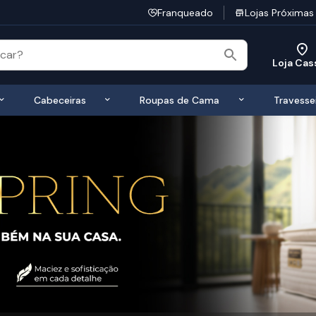
Franqueado
Lojas Próximas
Loja Cas
 de Colchões
Exibir submenu de Bases
Exibir submenu de Cabeceiras
Exibir submen
Cabeceiras
Roupas de Cama
Travesse