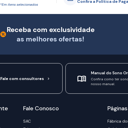
Confira a Política de Pa
*Em itens selecionados
Receba com exclusividade
as melhores ofertas!
Manual do Sono O
Fale com consultores
Confira como ter son
nosso manual.
nte
Fale Conosco
Páginas
SAC
Fábrica do