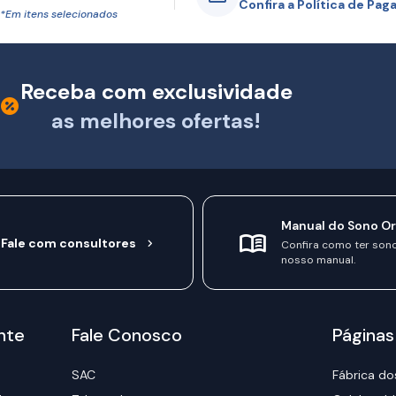
Confira a Política de Pa
*Em itens selecionados
Receba com exclusividade
as melhores ofertas!
Manual do Sono O
Fale com consultores
Confira como ter son
nosso manual.
nte
Fale Conosco
Páginas
SAC
Fábrica do