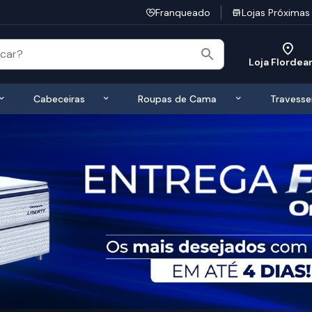
Franqueado
Lojas Próximas
Loja Flordea
 de Colchões
Exibir submenu de Bases
Exibir submenu de Cabeceiras
Exibir submen
Cabeceiras
Roupas de Cama
Travesse