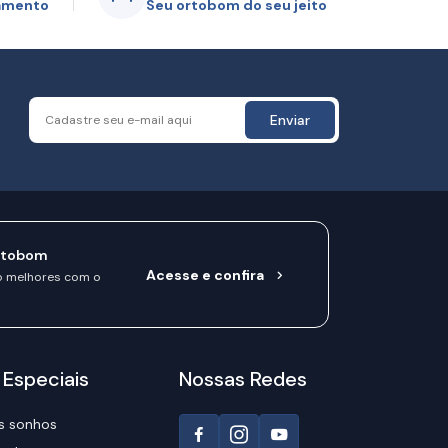
gamento
Seu ortobom do seu jeito
Enviar
rtobom
Acesse e confira
o melhores com o
 Especiais
Nossas Redes
s sonhos